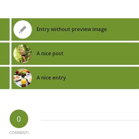
Entry without preview image
A nice post
A nice entry
0
COMMENTI