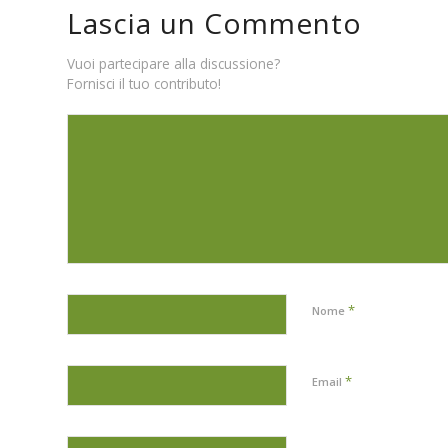
Lascia un Commento
Vuoi partecipare alla discussione?
Fornisci il tuo contributo!
*
Nome
*
Email