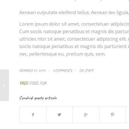
Aenean vulputate eleifend tellus. Aenean leo ligula,
Lorem ipsum dolor sit amet, consectetuer adipisci
Cum sociis natoque penatibus et magnis dis partur
ultricies nlor sit amet, consectetuer adipiscing e
sociis natoque penatibus et magnis dis parturient m
nec, pellentesque eu, pretium quis, sem.
/
/
GENNAIO 24, 2013
0 COMMENTI
DA
STAFF
TAGS:
FOOD
,
FUN
This is a post with post type “Link”
Condividi questo articolo