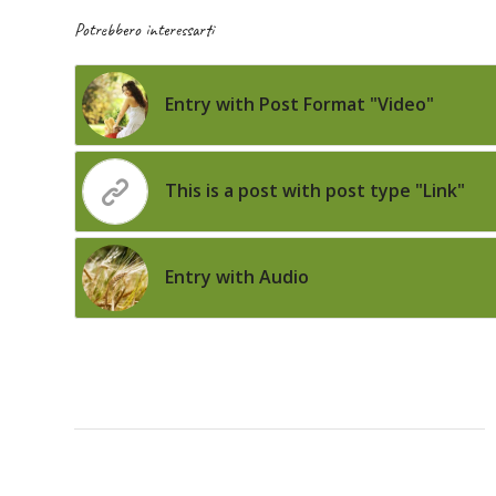
Potrebbero interessarti
Entry with Post Format "Video"
This is a post with post type "Link"
Entry with Audio