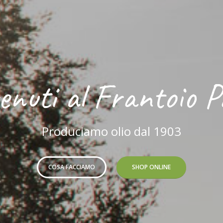
nuti al Frantoio P
Produciamo olio dal 1903
COSA FACCIAMO
SHOP ONLINE