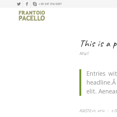
+39 347 316 0397
This is a 
NEWS
Entries wi
headline.Â
elit. Aene
/
AGOSTO 24, 2012
0 