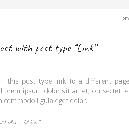
Hom
post with post type “Link”
th this post type link to a different pag
 Lorem ipsum dolor sit amet, consectetuer
an commodo ligula eget dolor.
/
COMMENTI
DA
STAFF