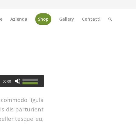
e
Azienda
Shop
Gallery
Contatti
00:00
n commodo ligula
s dis parturient
pellentesque eu,