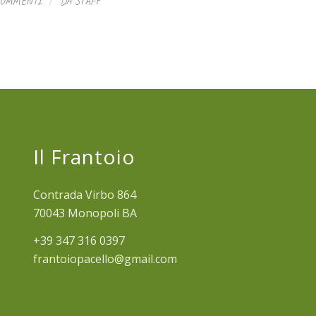
/
COMMENTI
DA
STAFF
Il Frantoio
Contrada Virbo 864
70043 Monopoli BA
+39 347 316 0397
frantoiopacello@gmail.com