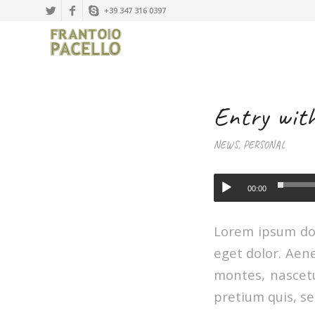
+39 347 316 0397
Entry wit
NEWS
,
PERSONAL
00:00
Lorem ipsum dol
eget dolor. Aen
montes, nascetu
pretium quis, s