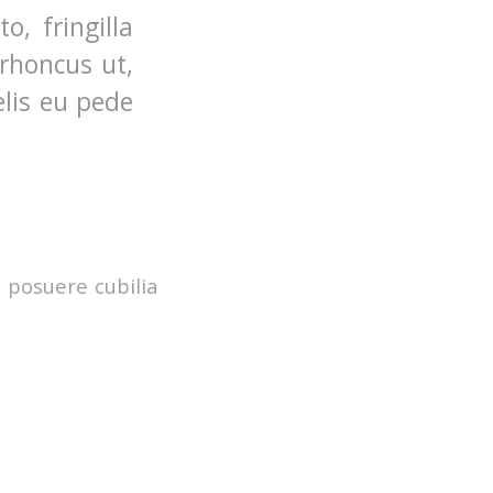
, fringilla
 rhoncus ut,
elis eu pede
s posuere cubilia