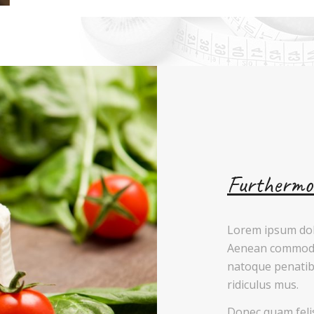
Furthermo
Lorem ipsum dolo
Aenean commodo 
natoque penatib
ridiculus mus.
Donec quam felis