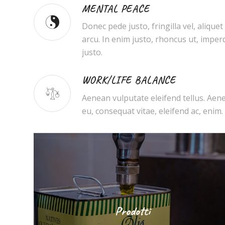
MENTAL PEACE
Donec pede justo, fringilla vel, aliquet
arcu. In enim justo, rhoncus ut, imperd
justo.
WORK/LIFE BALANCE
Aenean vulputate eleifend tellus. Aenea
eu, consequat vitae, eleifend ac, enim.
Prodotti