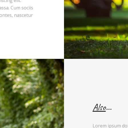
cing elit.
ssa. Cum sociis
ontes, nascetur
Also
…
Lorem ipsum dolo