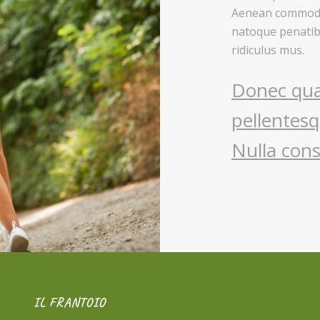
Aenean commodo 
natoque penatib
ridiculus mus.
Donec quam
pellentesq
Nulla con
IL FRANTOIO