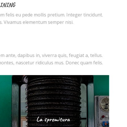
INING
m felis eu pede mollis pretium. Integer tincidunt.
s. Vivamus elementum semper nisi.
m ante, dapibus in, viverra quis, feugiat a, tellus.
ontes, nascetur ridiculus mus. Donec quam felis.
La spremitura