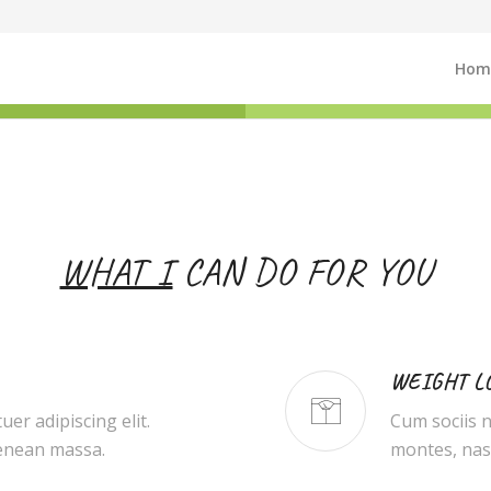
Hom
WHAT I
CAN DO FOR YOU
WEIGHT L
er adipiscing elit.
Cum sociis 
enean massa.
montes, nasc