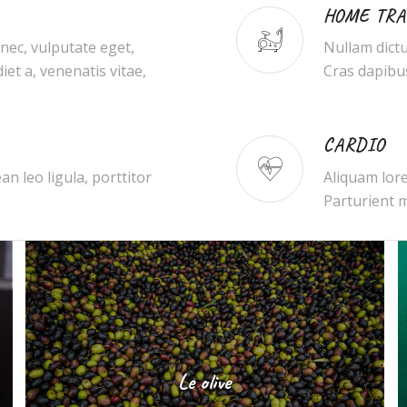
HOME TRA
 nec, vulputate eget,
Nullam dictu
iet a, venenatis vitae,
Cras dapibu
CARDIO
n leo ligula, porttitor
Aliquam lore
Parturient m
Le olive